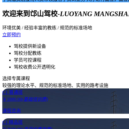
欢迎来到
邙山驾校
-LUOYANG MANGSHAN
环境优美 / 经验丰富的教练 / 规范的标准场地
立即预约
驾校提供新设备
驾校分配教练
学员可控课程
驾校收费公开透明化
选择专属课程
较强的理论水平、规范的标准场地、实用的路考设施
C1 普通班
￥
1880.00
(基础培训费)
课程咨询
C1 精品班