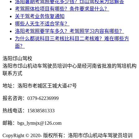
洛阳暑期考驾照要花多少钱？邙山驾校来为您解答
考驾照体检项目有哪些？条件要求是什么？
关于驾考业务恢复通知
哪些人天生不适合学车？
洛阳考驾照要学车多久？考驾照学习内容有哪些？
为什么都说科目三考核比科目二考核难？难在哪些方
面？
洛阳
邙山驾校
洛阳市邙山机动车驾驶员培训中心是经河南省批准的驾培机构
联系方式
地址：洛阳市老城区王城大道47号
报名咨询：0379-62236999
热线电话：15838581333
邮箱：bgs_lymsjx@126.com
CopyRight © 2020- 版权所有：洛阳市邙山机动车驾驶员培训