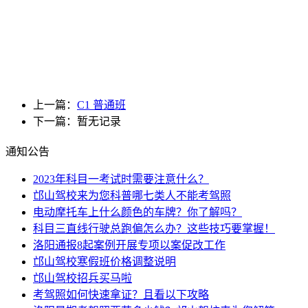
上一篇：
C1 普通班
下一篇：暂无记录
通知公告
2023年科目一考试时需要注意什么？
邙山驾校来为您科普哪七类人不能考驾照
电动摩托车上什么颜色的车牌？你了解吗？
科目三直线行驶总跑偏怎么办？这些技巧要掌握！
洛阳通报8起案例开展专项以案促改工作
邙山驾校寒假班价格调整说明
邙山驾校招兵买马啦
考驾照如何快速拿证？且看以下攻略