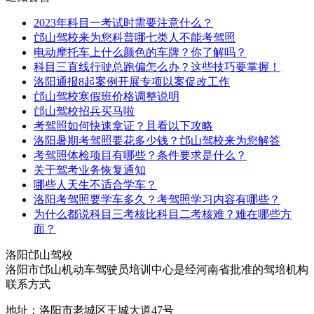
2023年科目一考试时需要注意什么？
邙山驾校来为您科普哪七类人不能考驾照
电动摩托车上什么颜色的车牌？你了解吗？
科目三直线行驶总跑偏怎么办？这些技巧要掌握！
洛阳通报8起案例开展专项以案促改工作
邙山驾校寒假班价格调整说明
邙山驾校招兵买马啦
考驾照如何快速拿证？且看以下攻略
洛阳暑期考驾照要花多少钱？邙山驾校来为您解答
考驾照体检项目有哪些？条件要求是什么？
关于驾考业务恢复通知
哪些人天生不适合学车？
洛阳考驾照要学车多久？考驾照学习内容有哪些？
为什么都说科目三考核比科目二考核难？难在哪些方
面？
洛阳
邙山驾校
洛阳市邙山机动车驾驶员培训中心是经河南省批准的驾培机构
联系方式
地址：洛阳市老城区王城大道47号