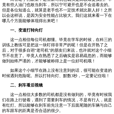
竟有些人油门也敢当刹车，所以宁可避开也是不会追着去的。
但是各位知道么，就算是老手也不一定技术就比新人好！之所
以会这样说，是因为安全性能占比较大。我们这就来看一下在
哪几个方面能够体现得出来吧！
一、变道打转向灯
这一点相信每位司机都懂。毕竟在学车的时候，在科三的
训练上教练可是把这一块盯得非常严的呢！但是在开熟了之
后，对于很多自诩“老司机”的朋友们来说，也许就对这个小细
节不在意了。毕竟人在熟悉了之后确实是容易疏忽的，而能够
做到始终严谨的，才能够被称得上是一位好司机哦！
如果这个小细节在路上没有注意到的话，很可能在变道的
时候遇到危险呢。所以打转向灯、默数
3
秒，一定要记住啦！
二、刹车看后视镜
这一点相信大多数的司机都是没有做到的，毕竟有时候我
们在路上行驶着，遇到了需要刹车的情况，不是有行人，就是
有红灯。所以能够在刹车前先注意一下后面尾随的车辆与自己
的车跟车的距离是否合适的很少。