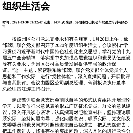
组织生活会
时间：2021-03-30 09:32:47
点击：1434 次
来源：洛阳市邙山机动车驾驶员培训有限公
司
按照园区公司党总支要求和有关规定，1月28日上午，豫
邙驾训联合党支部召开了2020年度组织生活会，会议紧扣“学
习贯彻习近平新时代中国特色社会化主义思想，学习党的十九
届五中全会精神，落实党中央加强基层党组织和党员队伍建设
等有关要求，为园区公司高质量发展提供坚强的政治保
证。”这一主题，紧密联系豫邙驾训联合党支部全体党员个人
思想和工作实际，进行“党性体检”，深入查摆问题，开展批评
与自我批评。会议由园区公司副总经理、驾训板块执行董事、
总经理雷江涛主持召开。
豫邙驾训联合党支部会前以自学的形式认真组织开展理论
学习，以发放征求意见表的形式广泛征求党员、群众的意见建
议，深入开展谈心谈话，认真撰写对照检查材料，坚持理论联
系实际，坚持问题向导，强化问题意识，联系实际，党支部及
支委委员和党员同志对照检查把自己摆进去，把思想摆进去，
把工作摆进去，找准存在的突出问题，深入具体的进行党性分