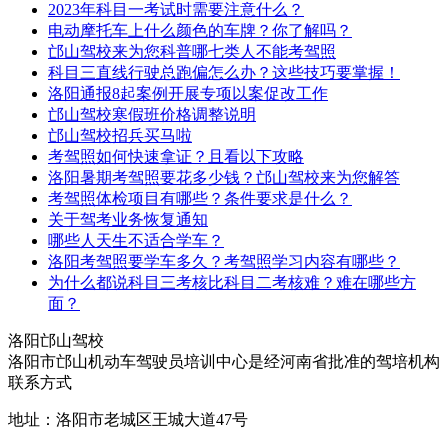
2023年科目一考试时需要注意什么？
电动摩托车上什么颜色的车牌？你了解吗？
邙山驾校来为您科普哪七类人不能考驾照
科目三直线行驶总跑偏怎么办？这些技巧要掌握！
洛阳通报8起案例开展专项以案促改工作
邙山驾校寒假班价格调整说明
邙山驾校招兵买马啦
考驾照如何快速拿证？且看以下攻略
洛阳暑期考驾照要花多少钱？邙山驾校来为您解答
考驾照体检项目有哪些？条件要求是什么？
关于驾考业务恢复通知
哪些人天生不适合学车？
洛阳考驾照要学车多久？考驾照学习内容有哪些？
为什么都说科目三考核比科目二考核难？难在哪些方
面？
洛阳
邙山驾校
洛阳市邙山机动车驾驶员培训中心是经河南省批准的驾培机构
联系方式
地址：洛阳市老城区王城大道47号